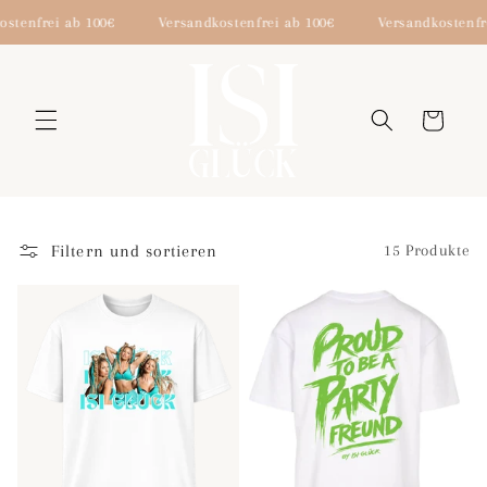
Direkt
stenfrei ab 100€
Versandkostenfrei ab 100€
Versandkostenfre
zum
Inhalt
Warenkorb
Filtern und sortieren
15 Produkte