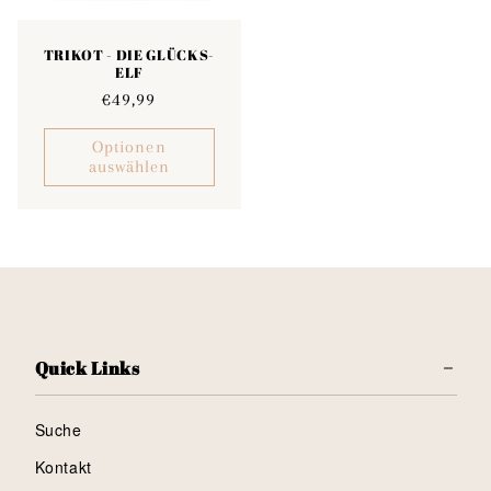
TRIKOT - DIE GLÜCKS-
ELF
Normaler
€49,99
Preis
Optionen
auswählen
Quick Links
Suche
Kontakt