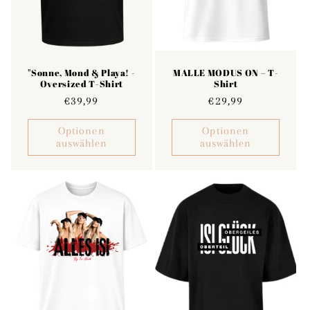
"Sonne, Mond & Playa! -
MALLE MODUS ON – T-
Oversized T-Shirt
Shirt
Normaler
€39,99
Normaler
€29,99
Preis
Preis
Optionen
Optionen
auswählen
auswählen