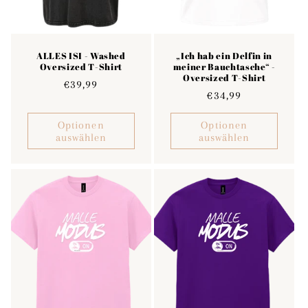
ALLES ISI - Washed
„Ich hab ein Delfin in
Oversized T-Shirt
meiner Bauchtasche“ -
Oversized T-Shirt
Normaler
€39,99
Normaler
€34,99
Preis
Preis
Optionen
Optionen
auswählen
auswählen